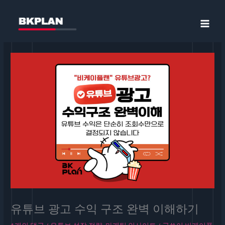
콘
텐
츠
로
건
너
뛰
기
유튜브 광고 수익 구조 완벽 이해하기