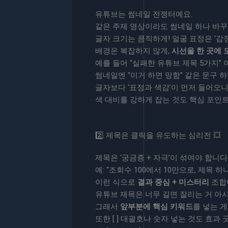
유튜브는 썸네일 전쟁터예요.
같은 주제 영상이라도 썸네일 하나 바꾸
글자 크기는 큼직하게! 얼굴 표정은 ‘감정
배경은 복잡하지 않게,
시선을 한 곳에 
예를 들어 “실패한 유튜브 제목 5가지”
썸네일엔 “이거 하면 망함” 같은 문구 
글자보다 ‘표정과 색감’이 먼저 들어오니
색 대비를 강하게 잡는 것도 핵심 포인
2️⃣ 제목은 클릭을 유도하는 심리전 💥
제목은 ‘궁금증 + 자극’이 섞여야 합니다
예: “조회수 100에서 10만으로, 제목 하
이런 식으로
결과 중심 + 미스터리
조합
유튜브 제목은 너무 길면 잘리는 거 아
그래서
앞부분에 핵심 키워드
를 넣는 게
또한 [ ] 대괄호나 숫자 넣는 것도 효과 