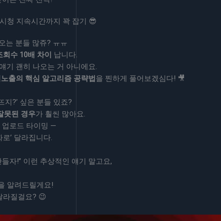
시청 지속시간까지 꽉 잡기 😎
나오는 분들 많쥬? ㅠㅠ
회수 10배 차이
납니다.
 얘기 괜히 나오는 거 아니에요.
위노출의 핵심 알고리즘 공략법
을 찐하게 풀어보겠심다! 🎥
뜨지?’ 싶은 분들 있죠?
잘못된 경우
가 훨씬 많아요.
, 업로드 타이밍 —
짜로’ 달라집니다.
들자!” 이런 추상적인 얘기 말고요,
을 알려드릴게요!
달라질걸요? 😉