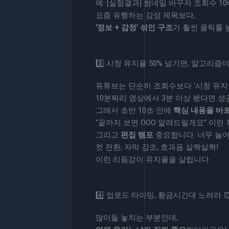
예: [실험결과] 썸네일 바꾸자 조회수 1
요즘 유행하는 감성 제목보다,
‘정보 + 감정’ 섞인 구조
가 훨씬 클릭률 
3️⃣ 시청 유지율 50% 넘기면, 알고리즘
유튜브는 단순히 조회수보다 ‘시청 유지율
10분짜리 영상에서 3분 이상 봤다면 성
그래서 초반 10초 안에
핵심 내용을 바로
“끝까지 보면 OOO 알려드릴게요” 이런
그리고
편집 템포
중요합니다. 너무 늘
컷 전환, 자막 강조, 효과음 살짝살짝!
이런 리듬감이 유지율을 살립니다.
4️⃣ 업로드 타이밍, 황금시간대 노려라 
많이들 놓치는 부분인데,