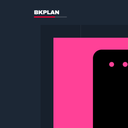
콘
텐
츠
로
건
너
뛰
기